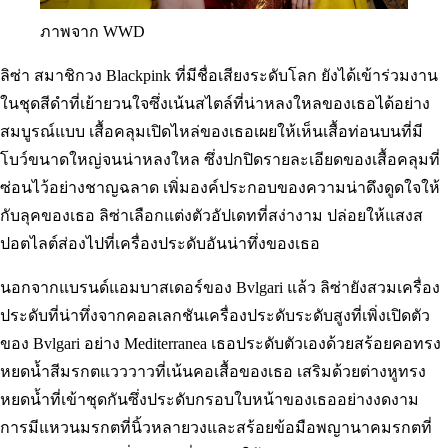
ภาพจาก WWD
ลิซ่า สมาชิกวง Blackpink ที่มีชื่อเสียงระดับโลก ยังได้เข้าร่วมงาน
ในชุดสีดำที่เย้ายวนใจซึ่งเน้นสไตล์ที่น่าหลงใหลของเธอได้อย่าง
สมบูรณ์แบบ เสื้อคลุมเปิดไหล่ของเธอเผยให้เห็นเสื้อท่อนบนที่มี
โบว์ขนาดใหญ่จนน่าหลงใหล ซึ่งปกปิดรายละเอียดของเสื้อคลุมที่
ซ่อนไว้อย่างชาญฉลาด เพิ่มองค์ประกอบของความน่าดึงดูดใจให้
กับลุคของเธอ ลิซ่าเลือกแต่งตัวอัปเดทที่สง่างาม ปล่อยให้แสงส
ปอตไลต์ส่องไปที่เครื่องประดับอันน่าทึ่งของเธอ
นอกจากแบรนด์แอมบาสเดอร์ของ Bvlgari แล้ว ลิซ่ายังสวมเครื่อง
ประดับที่น่าทึ่งจากคอลเลกชันเครื่องประดับระดับสูงที่เพิ่งเปิดตัว
ของ Bvlgari อย่าง Mediterranea เธอประดับตัวเองด้วยสร้อยคอทรง
หยดน้ำสีมรกตแวววาวที่เน้นคอเสื้อของเธอ เสริมด้วยต่างหูทรง
หยดน้ำที่เข้าชุดกันซึ่งประดับกรอบใบหน้าของเธออย่างงดงาม
การมีแหวนมรกตที่นิ้วหลายวงและสร้อยข้อมือพญานาคมรกตที่