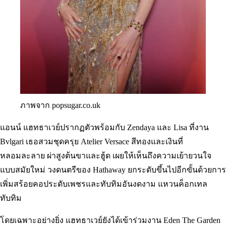
ภาพจาก popsugar.co.uk
แอนน์ แฮทธาเวย์ปรากฏตัวพร้อมกับ Zendaya และ Lisa ที่งาน
Bvlgari เธอสวมชุดครุย Atelier Versace สีทองและเงินที่
หลอมละลาย ผ่าสูงต้นขาและฮู้ด เผยให้เห็นถึงความเย้ายวนใจ
แบบสมัยใหม่ วงดนตรีของ Hathaway ยกระดับขึ้นไปอีกขั้นด้วยการ
เพิ่มสร้อยคอประดับเพชรและทับทิมอันงดงาม แหวนค็อกเทล
ทับทิม
โดยเฉพาะอย่างยิ่ง แฮทธาเวย์ยังได้เข้าร่วมงาน Eden The Garden