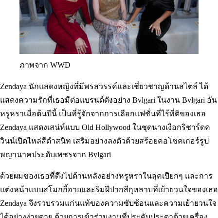
ภาพจาก WWD
Zendaya นักแสดงหญิงที่มีพรสวรรค์และเชี่ยวชาญด้านสไตล์ ได้
แสดงความรักที่เธอมีต่อแบรนด์ดังอย่าง Bvlgari ในงาน Bvlgari อัน
หรูหราเมื่อต้นปีนี้ เป็นที่รู้จักจากการเลือกแฟชั่นที่ไร้ที่ติของเธอ
Zendaya แสดงเสน่ห์แบบ Old Hollywood ในชุดนางเงือกริชาร์ดค
วินน์เปิดไหล่สีดำสนิท เสริมอย่างลงตัวด้วยสร้อยคอโชคเกอร์รูป
พญานาคประดับเพชรจาก Bvlgari
ด้วยผมของเธอที่ดึงไปด้านหลังอย่างหรูหราในลุคเปียกๆ และการ
แต่งหน้าแบบสโมกกี้อายและริมฝีปากสีกุหลาบที่เย้ายวนใจของเธอ
Zendaya จึงรวบรวมแก่นแท้ของความซับซ้อนและความเย้ายวนใจ
ได้อย่างง่ายดาย ด้วยการเข้าร่วมงานที่ประดับประดาด้วยเครื่อง