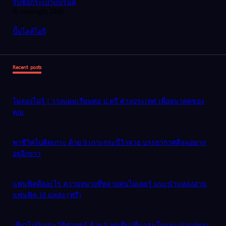
รับซื้อกระเป๋าแบรนด์
© copyright 2026
ปั๊มไลค์ไอจี
Recent posts
ไม่ลองไม่รู้ ! วางแผนเรียนต่อ ป.ตรี ต่างประเทศ เพื่ออนาคตของ
คุณ
พาชีวิตไปติดเกาะ ด้วย 9 เกาะกระบี่วิวสวย บรรยากาศดีจนอยาก
อยู่อีกยาว
แฟนฟิคคืออะไร ความหมายที่หลายคนไม่เคยรู้ แนะนำแหล่งอ่าน
แฟนฟิค 10 แหล่ง (ฟรี)
เที่ยวไปกับประวัติศาสตร์ ด้วย 9 จุดเที่ยวที่น่าสนใจและเก่าแก่ของ