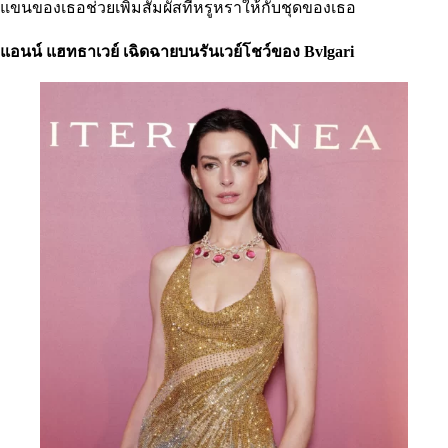
แขนของเธอช่วยเพิ่มสัมผัสที่หรูหราให้กับชุดของเธอ
แอนน์ แฮทธาเวย์ เฉิดฉายบนรันเวย์โชว์ของ Bvlgari