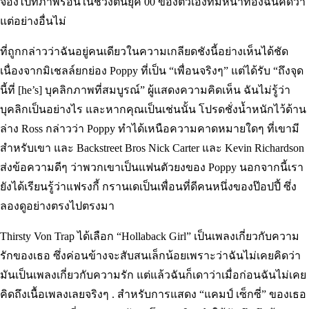
จ้องไปที่ภาพร้อนในช่วงต้นยุค 00 ของตัวเองที่มีหน้าท้องฉันคิดว่า
แต่อย่างอื่นไม่
ที่ถูกกล่าวว่าฉันอยู่คนเดียวในความเกลียดชังนี้อย่างเห็นได้ชัด
เนื่องจากมิเชลล์ยกย่อง Poppy ที่เป็น “เพื่อนจริงๆ” แต่ได้รับ “ถึงจุด
นี้ที่ [he’s] บุคลิกภาพที่สมบูรณ์” ผู้แสดงความคิดเห็น ฉันไม่รู้ว่า
บุคลิกเป็นอย่างไร และหากคุณเป็นเช่นนั้น โปรดชั่งน้ำหนักไว้ด้าน
ล่าง Ross กล่าวว่า Poppy ทำได้เหนือความคาดหมายใดๆ ที่เขามี
สำหรับเขา และ Backstreet Bros Nick Carter และ Kevin Richardson
ส่งข้อความดีๆ ว่าพวกเขาเป็นแฟนตัวยงของ Poppy นอกจากนี้เรา
ยังได้เรียนรู้ว่าแฟรงกี้ กรานเดเป็นเพื่อนที่ดีคนหนึ่งของป๊อปปี้ ซึ่ง
ลองดูอย่างตรงไปตรงมา
Thirsty Von Trap ได้เลือก “Hollaback Girl” เป็นเพลงเกี่ยวกับความ
รักของเธอ ซึ่งค่อนข้างจะสับสนเล็กน้อยเพราะว่าฉันไม่เคยคิดว่า
มันเป็นเพลงเกี่ยวกับความรัก แต่แล้วฉันก็เดาว่าเมื่อก่อนฉันไม่เคย
คิดถึงเนื้อเพลงเลยจริงๆ . สำหรับการแสดง “แคมป์ เซ็กซี่” ของเธอ