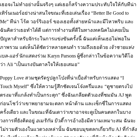
เธอจะไม่ทำอย่างนั้นจริงๆ แต่เธอก็สร้างความประทับใจให้กับทีน่า
เทิร์นเนอร์อย่างน่าสนใจขณะที่เธอเล่นเรื่อง “Better Be Good to
Me” ทีน่า โร้ด วอร์ริเออร์ ของเธอทั้งส่ายหน้าและมีไหวพริบ และ
ฉันคิดว่าเธอทำได้ดี แต่การทำงานที่ดีในทางเทคนิคไม่เคยเป็น
ปัญหาสำหรับจักระในการแข่งขันครั้งนี้ ฉันแค่เห็นเธอไม่พอใน
ภาพรวม แต่เห็นได้ชัดว่าหลายคนทำ รวมถึงเธอด้วย
เจ้าชายแห่ง
เบล-แอร์
นักแสดงร่วม Karyn Parsons ผู้ซึ่งกล่าวในข้อความวิดีโอ
ว่า Ali “เป็นแรงบันดาลใจให้เธอเสมอ”
Poppy Love สวมชุดรัดรูปลูกโป่งที่น่าเบื่อสำหรับการแสดง “I
Touch Myself” ซึ่งให้ความรู้สึกชัดเจนโจ๋งครึ่มและ “ดูชายตรงไป
ตรงมาที่แกล้งทำเป็นกระตุก” ซึ่งฉันเกลียดตัวเองที่ชมมัน AJ พูด
ก่อนโชว์ว่าเขาพยายามจะตลก หน้าด้าน และเซ็กซี่ในการแสดง
ครั้งเดียว และในขณะที่ฉันเดาว่าเขาอาจจะดูเป็นคนตลกในบาง
วงการที่ยังคิดอยู่
อเมริกัน บิวตี้
การอ้างอิงมีความเหมาะสม ฉันจะ
ไม่รวมตัวเองในแวดวงเหล่านั้น ฉันชอบมุขตลกเกี่ยวกับ AJ ที่กำลัง