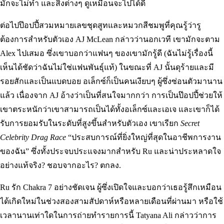
มักจะไม่ทำ และสิ่งต่างๆ ดูเหมือนจะไปได้ดี
ต่อไปป๊อปปี้สวมหมายเลขชุดสูทและหมวกสีชมพูที่คุณรู้ว่ารู
ต้องการสำหรับตัวเอง AJ McLean กล่าวว่านอกเวที เขามักจะตาม
Alex ไปเสมอ ซึ่งเขาบอกว่าแฟนๆ ของเขามักรู้ดี (ฉันไม่รู้เรื่องนี้
เห็นได้ชัดว่าฉันไม่ใช่แฟนพันธุ์แท้) ในขณะที่ AJ นั้นดุร้ายและมี
รอยสักและเป็นแบดบอย อเล็กซ์ก็เป็นคนเงียบๆ ผู้ซึ่งซ่อนตัวมานาน
แล้ว เนื่องจาก AJ อ้างว่าเป็นที่สนใจมากกว่า การเป็นป๊อปปี้ช่วยให้
เขาตระหนักว่าเขาสามารถเป็นได้ทั้งอเล็กซ์และเอเจ และเขาก็ได้
รับการยอมรับในระดับที่สูงขึ้นสำหรับตัวเอง เขาเรียก
Secret
Celebrity Drag Race
“ประสบการณ์ที่ยิ่งใหญ่ที่สุดในอาชีพการงาน
ของฉัน” ซึ่งทั้งประจบประแจงมากสำหรับ Ru และน่าประหลาดใจ
อย่างแท้จริง? ชอบจากอะไร? ตกลง.
Ru รัก Chakra 7 อย่างชัดเจน ผู้ซึ่งเปิดใจและบอกว่าเธอรู้สึกเหมือน
ได้เกิดใหม่ในช่วงสองสามสัปดาห์หรือหลายเดือนที่ผ่านมา หรือใช้
เวลานานเท่าใดในการถ่ายทำรายการนี้ Tatyana Ali กล่าวว่าการ