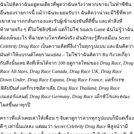
ฉันไม่คิดว่าฉันอยู่คนเดียวที่พูดว่าฉันหวังว่าพวกเขาจะไม่ทำซีซัน
อื่นของรายการนี้ แม้ว่าฉันจะยอมรับว่า ฉันคิดว่าน่าจะมีวิธีที่พวก
เขาสามารถกลั่นกรองและรับผู้เข้าแข่งขันที่ดีขึ้น และทำสิ่งที่
ท้าทายจริง ๆ ที่ไม่ใช่ลิปซิงค์ แต่ก็ไม่ใช่ Snatch Game ฉันไม่รู้ว่าฉัน
ต้องเห็นอะไร ที่ฉายทางโทรทัศน์จริง มันมักจะรู้สึกเหมือน
Secret
Celebrity Drag Race
เป็นความคิดที่งี่เง่าในทุกรูปแบบ และฉันคิดว่า
มันทำให้แบรนด์โดยรวมแย่ลง – ไม่ใช่ว่าฉันคิดว่า Ru กังวลเกี่ยว
กับสิ่งนั้นเลย ดังที่เห็นได้จาก 100 ฤดูกาลใหม่ของ
Drag Race, Drag
Race All-Stars
,
Drag Race Canada, Drag Race UK, Drag Race
Down Under
,
Drag Race Espana
,
Drag Race France
,
แดร็กเรซ
ฟิลิปปินส์ แดร็กเรซอิตาเลีย
,
Drag Race Thailand, Drag Race
เนเธอร์แลนด์
,
Drag Race Germany
,
Drag Race เม็กซิโก
และคณะ
โผล่ขึ้นมาทุกปี
คราวที่แล้วเคยเล่าให้เพื่อน ๆ จับตาดูการลากทุกรูปแบบก็มีแต่เรื่อง
ดี ๆ เท่านั้นแหละ แต่ผมว่า
Secret Celebrity Drag Race
พิสูจน์ว่ามี