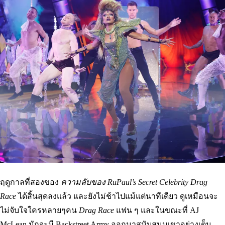
ฤดูกาลที่สองของ
ความลับของ RuPaul’s Secret Celebrity Drag
Race
ได้สิ้นสุดลงแล้ว และยังไม่ช้าไปแม้แต่นาทีเดียว ดูเหมือนจะ
ไม่จับใจใครหลายๆคน
Drag Race
แฟน ๆ และในขณะที่ AJ
McLean มักจะมี Backstreet Army ออกมาสนับสนุนเขาอย่างเต็ม