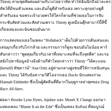
Thirsty สวมชุดที่ผสมผสานกับวงโยธวาทิต ทำให้ฉันนึกถึงม้าละคร
สัตว์ที่มีขนหัวแหลม และมันก็ดูดีสำหรับเธอ เพราะทุกอย่างดูดี
สำหรับเธอ ขอพระเจ้าอวยพรให้ใครก็ตามที่ช่วยเธอในการจับ
กระชับสัดส่วนและสัดส่วนเพราะ Thirsty ดูเหมือนตุ๊กตาบาร์บี้ที่ขี้
เกียจเสมอและฉันชอบมันมาก
การแสดงของเธอในเพลง “Hollaback” เต็มไปด้วยการเดินเล่นและ
เล่นมุกเกี่ยวกับไก่/กล้วย และกรรมการก็ดูจะชอบมันไม่น้อย คาร์
สันกล่าวว่า “พูดคุยเกี่ยวกับเวลาที่เหมาะสมที่จะถึงจุดพีค” และรอ
สยังไปหาข้อมูลอ้างอิงด้านกีฬาโดยกล่าวว่า Thirsty “ได้คะแนน
[herself] ทัชดาวน์” Ana Ortiz อยู่ท่ามกลางฝูงชนที่ให้การสนับสนุน
และ Thirsty ได้รับข้อความวิดีโอจากเธอ
Hacks
นักแสดงร่วม
Hannah Einbinder ซึ่งเป็นผู้ตัดสินที่ดีมากในฤดูกาลล่าสุดของ
Drag
Race All-Stars
.
ต่อมา Brooke Lynn Hytes, Jujubee และ Monét X Change ออกมา
แสดงเพลง “Blame It on the Edit” ซึ่งเป็นเพลง RuPaul ที่สมบูรณ์