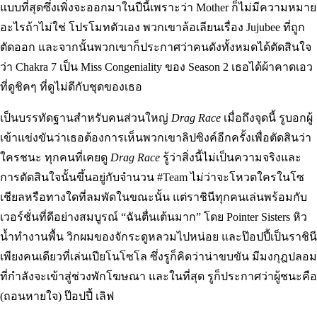
แบบที่สุดซึ่งเพิ่งจะออกมาในปีนี้เพราะว่า Mother ก็ไม่มีความหมาย
อะไรถ้าไม่ใช่ โปรโมทตัวเอง พวกเขาล้อเลียนเรื่อง Jujubee ที่ถูก
ตัดออก และจากนั้นพวกเขาก็ประกาศว่าคนดังทั้งหมดได้ตัดสินใจ
ว่า Chakra 7 เป็น Miss Congeniality ของ Season 2 เธอได้ผ้าคาดเอว
ที่ดูชิคๆ ที่ดูไม่ดีกับชุดของเธอ
เป็นบรรทัดฐานสำหรับคนส่วนใหญ่
Drag Race
เมื่อถึงจุดนี้ รูบอกผู้
เข้าแข่งขันว่าเธอต้องการเห็นพวกเขาลิปซิงค์อีกครั้งเพื่อตัดสินว่า
ใครชนะ ทุกคนที่เคยดู
Drag Race
รู้ว่าสิ่งนี้ไม่เป็นความจริงและ
การตัดสินใจนั้นขึ้นอยู่กับจำนวน #Team ไม่ว่าจะโหวตใครในโซ
เชียลหรือทางใดที่ลมพัดในขณะนั้น แต่ราชินีทุกคนเล่นพร้อมกับ
เวอร์ชั่นที่ดีอย่างสมบูรณ์ “ฉันตื่นเต้นมาก” โดย Pointer Sisters หิว
น้ำทำงานพื้น วิกผมของจักระดูหลวมไปหน่อย และป๊อปปี้เป็นราชินี
เพียงคนเดียวที่เล่นเปียโนโซโล ซึ่งรูก็คิดว่าน่าขบขัน มีมงกุฎปลอม
ที่กำลังจะเข้าสู่ช่วงพักโฆษณา และในที่สุด รูก็ประกาศว่าผู้ชนะคือ
(ถอนหายใจ) ป๊อปปี้ เลิฟ