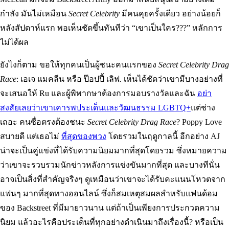
กำลัง มันไม่เหมือน
Secret Celebrity
มีคนคุยครั้งเดียว อย่างน้อยก็
หลังสัปดาห์แรก พอเห็นชัดขึ้นทันทีว่า “เขาเป็นใคร???” หลักการ
ไม่ได้ผล
ยังไงก็ตาม ขอให้ทุกคนเป็นผู้ชนะคนแรกของ
Secret Celebrity Drag
Race
: เอเจ แมคลีน หรือ ป๊อปปี้ เลิฟ
.
เห็นได้ชัดว่าเขามีบางอย่างที่
จะเสนอให้ Ru และผู้พิพากษาต้องการมอบรางวัลและฉัน
อย่า
สงสัยเลยว่าเขาเคารพประเด็นและวัฒนธรรม LGBTQ+
แต่ช่าง
เถอะ คนซื่อตรงต้องชนะ
Secret Celebrity Drag Race
? Poppy Love
สบายดี แต่เธอไม่
ที่สุดของพวง
โดยรวมในฤดูกาลนี้ อีกอย่าง AJ
น่าจะเป็นคู่แข่งที่ได้รับความนิยมมากที่สุดโดยรวม ซึ่งหมายความ
ว่าเขาจะรวบรวมนักข่าวหลังการแข่งขันมากที่สุด และบางทีนั่น
อาจเป็นสิ่งที่สำคัญจริงๆ ดูเหมือนว่าเขาจะได้รับคะแนนโหวตจาก
แฟนๆ มากที่สุดทางออนไลน์ ซึ่งก็สมเหตุสมผลสำหรับแฟนด้อม
ของ Backstreet ที่มีมายาวนาน แต่ถ้าเป็นเพียงการประกวดความ
นิยม แล้วอะไรคือประเด็นที่ทุกอย่างดำเนินมาถึงเรื่องนี้? หรือเป็น