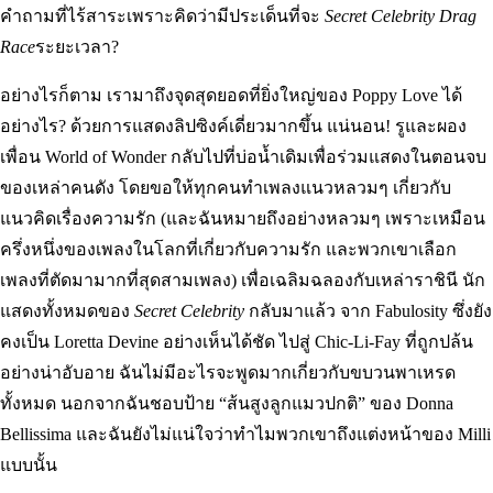
คำถามที่ไร้สาระเพราะคิดว่ามีประเด็นที่จะ
Secret Celebrity Drag
Race
ระยะเวลา?
อย่างไรก็ตาม เรามาถึงจุดสุดยอดที่ยิ่งใหญ่ของ Poppy Love ได้
อย่างไร? ด้วยการแสดงลิปซิงค์เดี่ยวมากขึ้น แน่นอน! รูและผอง
เพื่อน World of Wonder กลับไปที่บ่อน้ำเดิมเพื่อร่วมแสดงในตอนจบ
ของเหล่าคนดัง โดยขอให้ทุกคนทำเพลงแนวหลวมๆ เกี่ยวกับ
แนวคิดเรื่องความรัก (และฉันหมายถึงอย่างหลวมๆ เพราะเหมือน
ครึ่งหนึ่งของเพลงในโลกที่เกี่ยวกับความรัก และพวกเขาเลือก
เพลงที่ตัดมามากที่สุดสามเพลง) เพื่อเฉลิมฉลองกับเหล่าราชินี นัก
แสดงทั้งหมดของ
Secret Celebrity
กลับมาแล้ว จาก Fabulosity ซึ่งยัง
คงเป็น Loretta Devine อย่างเห็นได้ชัด ไปสู่ ​​Chic-Li-Fay ที่ถูกปล้น
อย่างน่าอับอาย ฉันไม่มีอะไรจะพูดมากเกี่ยวกับขบวนพาเหรด
ทั้งหมด นอกจากฉันชอบป้าย “ส้นสูงลูกแมวปกติ” ของ Donna
Bellissima และฉันยังไม่แน่ใจว่าทำไมพวกเขาถึงแต่งหน้าของ Milli
แบบนั้น