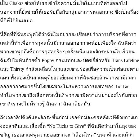
เป็น Chakra ช่วยให้เธอเข้าใจความมั่นใจในแบบที่ต่างออกไป
นอกจากนี้ยังช่วยให้เธอรับมือกับกลุ่มอาการหลอกลวง ซึ่งเป็นเรื่อง
ที่ดีที่ได้ยินเสมอ
นี่คือที่ที่ฉันจะพูดได้ว่าฉันไม่อยากจะเชื่อเลยว่าการบริจาคที่ดารา
เหล่านี้ทำเพื่อการกุศลนั้นมีเวลาออกอากาศน้อยเพียงใด ฉันคิดว่า
พวกเขาพูดถึงชื่อการกุศลจริง ๆ ครั้งหนึ่ง และจักระผ่านไปเร็วจน
ฉันจับไม่ทันด้วยซ้ำ Poppy กระแทกและบดขยี้สำหรับ Trans Lifeline
และ Thirsty กำลังเคลื่อนไหวและเซาะร่องเพื่อความเป็นพ่อแม่ตาม
แผน ทั้งสองเป็นสาเหตุที่ยอดเยี่ยมมากที่ฉันชอบถ้าพวกเขามีเวลา
ออกอากาศมากขึ้นโดยเฉพาะในระหว่างการแชทของ Tic Tac
ทำไมพวกเขาถึงเลือกพวกนั้น? พวกเขามีความหมายอะไรกับพวก
เขา? เราจะไม่มีทางรู้ ฉันเดา! ฉันเกลียดมัน.
ถึงเวลาลิปซิงค์และจักระขึ้นก่อน เธอซ้อมละครหลังเวทีด้วยกางเก
งอะลาดินและเสื้อเชิ้ต “No Tucks to Give” ที่ฉันคิดว่ามาในถุงของ
ขวัญ เธอเอาแต่พูดว่าเธออยากจะ “เลือดไหล” บนเวที และแม้ว่า