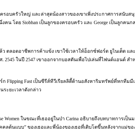
าจากครอบครัวใหญ่ และล่าสุดน้องสาวของเขาเพิ่งประกาศการสนับส
นึ่งคน โดย Siobhan เป็นลูกของครอบครัว และ George เป็นลูกคน
ณแล้ว ตลอดอาชีพการค้าแข้ง เขาใช้เวลาให้อ็อกซ์ฟอร์ด ยูไนเต็ด แล
ศ. 2545 ในปี 2547 เขาออกจากบอสตันเพื่อไปเล่นที่ไฟนด์แอนด์ สำ
 Flipping Fast เป็นซีรีส์ทีวีเรียลลิตี้ด้านอสังหาริมทรัพย์ที่หกที
ในระยะเวลาดังกล่าว
ose Women ในขณะที่เธออยู่ในป่า Carina อธิบายถึงบทบาทการเป
“บุคคลต้นแบบ” ของเธอและพี่น้องของเธอที่เติบโตขึ้นหลังจากแม่ของพ