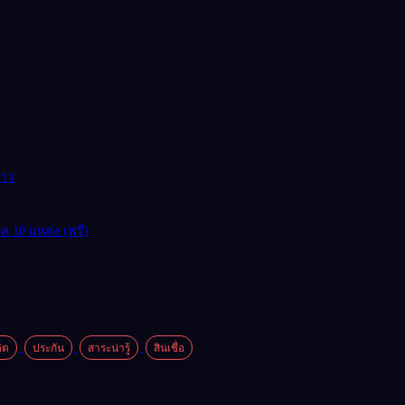
ยาว
 10 แหล่ง (ฟรี)
ิต
ประกัน
สาระน่ารู้
สินเชื่อ