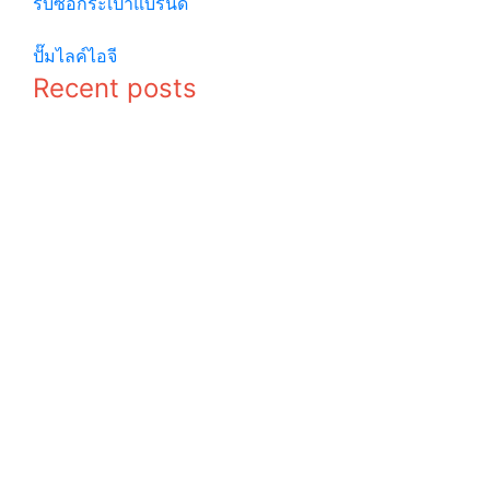
รับซื้อกระเป๋าแบรนด์
© copyright 2026
ปั๊มไลค์ไอจี
Recent posts
ไม่ลองไม่รู้ !
พาชีวิตไปติด
วางแผนเรียน
เกาะ ด้วย 9
ต่อ ป.ตรี ต่าง
เกาะกระบี่วิว
ประเทศ เพื่อ
สวย
อนาคตของ
บรรยากาศดี
คุณ
จนอยากอยู่
อีกยาว
แฟนฟิคคือ
เที่ยวไปกับ
อะไร ความ
ประวัติศาสตร์
หมายที่หลาย
ด้วย 9 จุด
คนไม่เคยรู้
เที่ยวที่น่า
แนะนำแหล่ง
สนใจและเก่า
อ่านแฟนฟิค
แก่ของไทย
10 แหล่ง
(ฟรี)