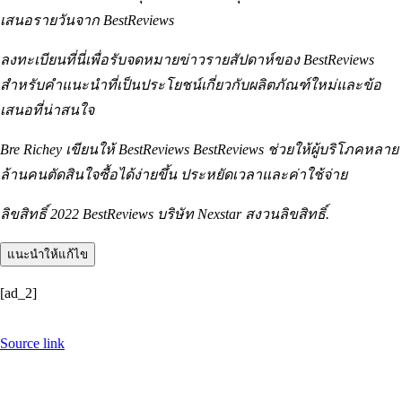
แคร์
Eva Longoria สร้างกระแสขึ้นมาเมื่อเธอแสดงวิดีโอเกี่ยวกับรากผม
สีเทาของเธอ และวิธีที่เธอใช้สีผมนี้เพื่อขับไล่สัญญาณสีเทาใดๆ มี
หลายสีและให้ความคุ้มครองสีเทา 100%
ขายโดย
อเมซอน
ต้องการซื้อสินค้าที่ดีที่สุดในราคาที่ดีที่สุดหรือไม่? ตรวจสอบข้อ
เสนอรายวันจาก BestReviews
ลงทะเบียนที่นี่เพื่อรับจดหมายข่าวรายสัปดาห์ของ BestReviews
สำหรับคำแนะนำที่เป็นประโยชน์เกี่ยวกับผลิตภัณฑ์ใหม่และข้อ
เสนอที่น่าสนใจ
Bre Richey เขียนให้ BestReviews BestReviews ช่วยให้ผู้บริโภคหลาย
ล้านคนตัดสินใจซื้อได้ง่ายขึ้น ประหยัดเวลาและค่าใช้จ่าย
ลิขสิทธิ์ 2022 BestReviews บริษัท Nexstar สงวนลิขสิทธิ์.
แนะนำให้แก้ไข