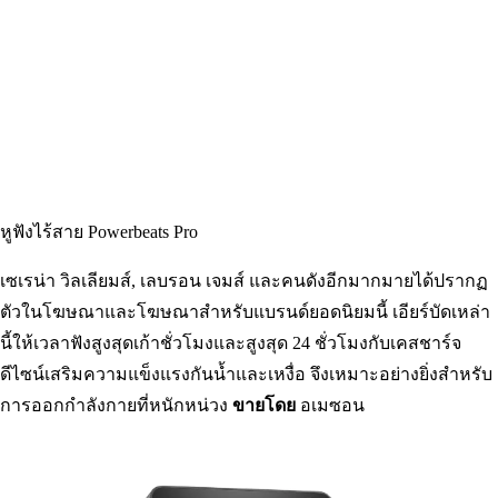
Shay Mitchell เป็นหนึ่งในเซเลบที่ได้รับความนิยมมากที่สุดใน
ปัจจุบันเพื่อรับรองแถบกำจัดสิวหัวดำเหล่านี้ ออกแบบมาเพื่อ
ทำความสะอาดและคลายการอุดตันของรูขุมขนทันทีในเวลาเพียง
10 นาที และยังสามารถลดขนาดรูขุมขนได้ด้วยการใช้อย่างต่อ
เนื่อง เป็นโบนัส ผลิตภัณฑ์นี้ปราศจากความโหดร้ายและเป็นมิตร
กับมังสวิรัติ
ขายโดย
อเมซอน
หูฟังไร้สาย Powerbeats Pro
เซเรน่า วิลเลียมส์, เลบรอน เจมส์ และคนดังอีกมากมายได้ปรากฏ
ตัวในโฆษณาและโฆษณาสำหรับแบรนด์ยอดนิยมนี้ เอียร์บัดเหล่า