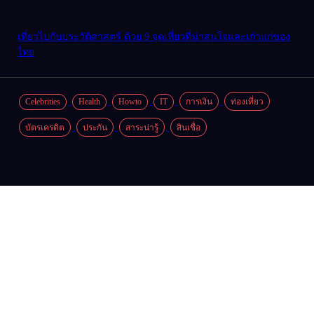
พาชีวิตไปติดเกาะ ด้วย 9 เกาะกระบี่วิวสวย บรรยากาศดีจนอยาก
อยู่อีกยาว
แฟนฟิคคืออะไร ความหมายที่หลายคนไม่เคยรู้ แนะนำแหล่งอ่าน
แฟนฟิค 10 แหล่ง (ฟรี)
เที่ยวไปกับประวัติศาสตร์ ด้วย 9 จุดเที่ยวที่น่าสนใจและเก่าแก่ของ
ไทย
Celebrities
Health
Howto
IT
การเงิน
ท่องเที่ยว
บัตรเครดิต
ประกัน
สาระน่ารู้
สินเชื่อ