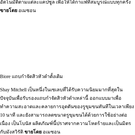
เครื่องชงกาแฟ Nespresso VertuoPlus และเครื่องชงกาแฟเอสเพรส
โซ
George Clooney เป็นที่รู้จักกันดีในนามของ Nespresso และปัจจุบัน
เป็นเจ้าของส่วนหนึ่งของบริษัท เครื่องชงกาแฟและเอสเปรสโซนี้
จะปรับขนาดของกาแฟ อุณหภูมิ ความดัน และเวลาในการชงโดย
อัตโนมัติตามแต่ละแคปซูล เพื่อให้ได้กาแฟที่สมบูรณ์แบบทุกครั้ง
ขายโดย
อเมซอน
Biore แถบกำจัดสิวหัวดำดั้งเดิม