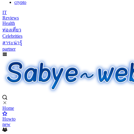
crypto
IT
Reviews
Health
ท่องเที่ยว
Celebrities
สาระน่ารู้
partner
Home
Howto
new