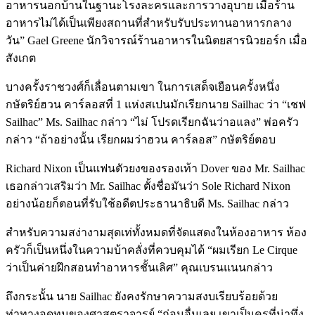
อาหารนอกบ้านในฐานะโรงละครและการวางอุบาย เมื่อร้าน
อาหารไม่ได้เป็นเพียงสถานที่สำหรับรับประทานอาหารกลาง
วัน” Gael Greene นักวิจารณ์ร้านอาหารในนิตยสารนิวยอร์ก เมื่อ
สังเกต
บางครั้งราชวงศ์ก็เลื่อนตามเขา ในการเสด็จเยือนครั้งหนึ่ง
กษัตริย์ฮวน คาร์ลอสที่ 1 แห่งสเปนมักเรียกนาย Sailhac ว่า “เชฟ
Sailhac” Ms. Sailhac กล่าว “ไม่ โปรดเรียกฉันว่าอแลง” พ่อครัว
กล่าว “ถ้าอย่างนั้น เรียกผมว่าฮวน คาร์ลอส” กษัตริย์ตอบ
Richard Nixon เป็นแฟนตัวยงของรองเท้า Dover ของ Mr. Sailhac
เธอกล่าวเสริมว่า Mr. Sailhac ตั้งชื่อมันว่า Sole Richard Nixon
อย่างน้อยก็ตอนที่รับใช้อดีตประธานาธิบดี Ms. Sailhac กล่าว
สำหรับความสง่างามสุดเท่ทั้งหมดที่จัดแสดงในห้องอาหาร ห้อง
ครัวก็เป็นหนึ่งในความบ้าคลั่งที่ควบคุมได้ “ผมเรียก Le Cirque
ว่าเป็นค่ายฝึกสอนทำอาหารชั้นเลิศ” คุณเบรนแนนกล่าว
ถึงกระนั้น นาย Sailhac ยังคงรักษาความสงบเรียบร้อยด้วย
ท่าทางอดทนของศาสตราจารย์ “ก่อนอื่นเลย เขาเป็นครูที่น่าทึ่ง