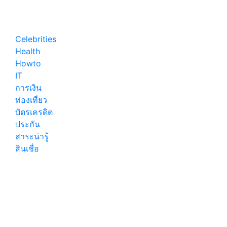
อ่านแฟนฟิค
แก่ของไทย
10 แหล่ง
(ฟรี)
Celebrities
Health
Howto
IT
การเงิน
ท่องเที่ยว
บัตรเครดิต
ประกัน
สาระน่ารู้
สินเชื่อ