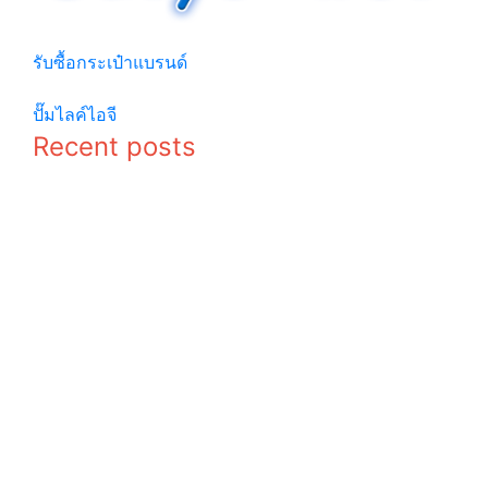
รวมเกร็ดความรู้ เกี่ยวกับความรู้ทั่วไปที่น่าสนใจ
รับซื้อกระเป๋าแบรนด์
© copyright 2026
ปั๊มไลค์ไอจี
Recent posts
ไม่ลองไม่รู้ !
พาชีวิตไปติด
วางแผนเรียน
เกาะ ด้วย 9
ต่อ ป.ตรี ต่าง
เกาะกระบี่วิว
ประเทศ เพื่อ
สวย
อนาคตของ
บรรยากาศดี
คุณ
จนอยากอยู่
อีกยาว
แฟนฟิคคือ
เที่ยวไปกับ
อะไร ความ
ประวัติศาสตร์
หมายที่หลาย
ด้วย 9 จุด
คนไม่เคยรู้
เที่ยวที่น่า
แนะนำแหล่ง
สนใจและเก่า