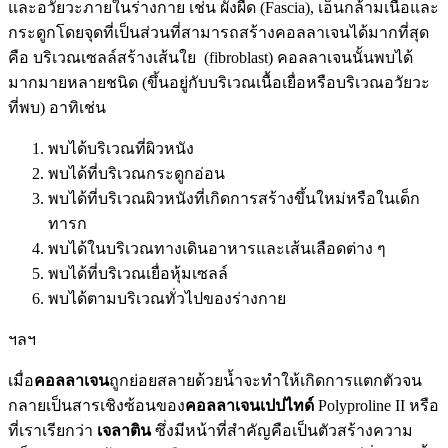
และอวัยวะภายในร่างกาย เช่น ผังผืด (Fascia), เอ็นกล้ามเนื้อและ
กระดูกโดยจุดที่เป็นส่วนที่สามารถสร้างคอลลาเจนได้มากที่สุด
คือ บริเวณเซลล์สร้างเส้นใย (fibroblast) คอลลาเจนนั้นพบได้
มากมายหลายชนิด (ขึ้นอยู่กับบริเวณเนื้อเยื่อหรือบริเวณอวัยวะ
ที่พบ) อาทิเช่น
พบได้บริเวณที่ผิวหนัง
พบได้ที่บริเวณกระดูกอ่อน
พบได้ที่บริเวณผิวหนังที่เกิดการสร้างขึ้นใหม่หรือในเด็ก
ทารก
พบได้ในบริเวณทางเดินอาหารและเส้นเลือดต่าง ๆ
พบได้ที่บริเวณเยื่อหุ้มเซลล์
พบได้ตามบริเวณทั่วไปของร่างกาย
ฯลฯ
เมื่อ
คอลลาเจน
ถูกย่อยสลายด้วยน้ำจะทำให้เกิดการแตกตัวจน
กลายเป็นสารเชิงซ้อนของ
คอลลาเจนเปปไทด์
Polyproline II หรือ
ที่เราเรียกว่า
เจลาติน
ซึ่งมีหน้าที่สำคัญคือเป็นตัวสร้างความ