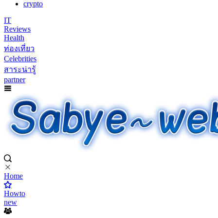
crypto
IT
Reviews
Health
ท่องเที่ยว
Celebrities
สาระน่ารู้
partner
Home
Howto
new