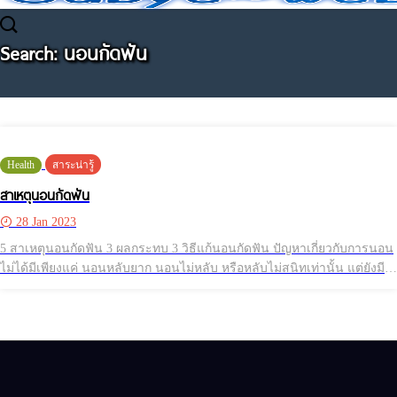
Search: นอนกัดฟัน
Health
สาระน่ารู้
สาเหตุนอนกัดฟัน
28 Jan 2023
5 สาเหตุนอนกัดฟัน 3 ผลกระทบ 3 วิธีแก้นอนกัดฟัน ปัญหาเกี่ยวกับการนอน
ไม่ได้มีเพียงแค่​ นอนหลับยาก​ นอนไม่หลับ​ หรือหลับไม่สนิทเท่านั้น​ แต่ยังมี
อีกหนึ่งอาการที่รบกวนการพักผ่อนของตนเอง​ และคนข้างๆ​ นั่นก็คือ​ การ
นอนกัดฟันนั่นเอง​ ซึ่งสาเหตุของการนอนกัดฟันนั้นคืออะไร​ มีผลเสียหรือไม่​
และจะแก้ไขได้อย่างไร​ บทความนี้มีคำตอบค่ะ สาเหตุของการนอนกัดฟัน 1.​
มีฟันขึ้นใหม่ ในช่วงวัยเด็ก​ เป็นช่วงที