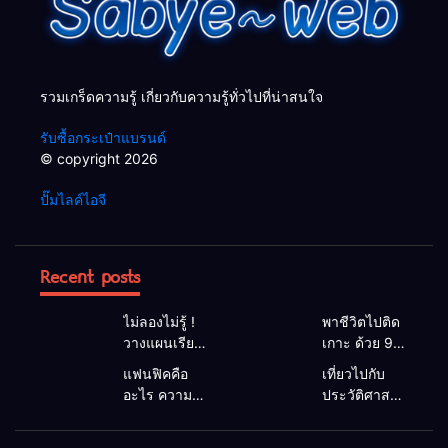
รวมเกร็ดความรู้ เกี่ยวกับความรู้ทั่วไปที่น่าสนใจ
รับซื้อกระเป๋าแบรนด์
© copyright 2026
ปั๊มไลค์ไอจี
Recent posts
ไม่ลองไม่รู้ !
พาชีวิตไปติด
วางแผนเรียน
เกาะ ด้วย 9
ต่อ ป.ตรี ต่าง
เกาะกระบี่วิว
แฟนฟิคคือ
เที่ยวไปกับ
ประเทศ เพื่อ
สวย
อะไร ความ
ประวัติศาสตร์
อนาคตของ
บรรยากาศดี
หมายที่หลาย
ด้วย 9 จุด
คุณ
จนอยากอยู่อีก
คนไม่เคยรู้
เที่ยวที่น่า
ยาว