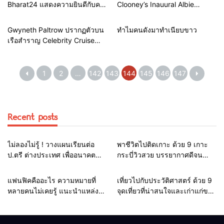
Bharat24 แสดงความยินดีกับคน
Clooney’s Inauural Albie
ดังในงาน ITSA 2022 Awards
Awards – SheKnows
Gwyneth Paltrow ปรากฏตัวบน
ทำไมคนดังมาทำเนียบขาว
เรือสำราญ Celebrity Cruise
ใหม่ล่าสุด
1
2
…
142
143
144
145
146
147
Recent posts
สาระน่ารู้
ท่องเที่ยว
ไม่ลองไม่รู้ ! วางแผนเรียนต่อ
พาชีวิตไปติดเกาะ ด้วย 9 เกาะ
ป.ตรี ต่างประเทศ เพื่ออนาคต
กระบี่วิวสวย บรรยากาศดีจน
ของคุณ
อยากอยู่อีกยาว
สาระน่ารู้
ท่องเที่ยว
แฟนฟิคคืออะไร ความหมายที่
เที่ยวไปกับประวัติศาสตร์ ด้วย 9
หลายคนไม่เคยรู้ แนะนำแหล่ง
จุดเที่ยวที่น่าสนใจและเก่าแก่ของ
อ่านแฟนฟิค 10 แหล่ง (ฟรี)
ไทย